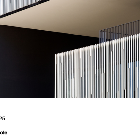
25
sole